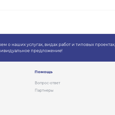
+7 (831) 423-01-21
г. Нижний Новгород,
обл. Нижегородская, г.
Нижний Новгород, ул.
Василия Иванова, д. 7, кв.
10
Пн-Пт 9:00 -18:00 без
перерыва
м о наших услугах, видах работ и типовых проектах
Сб, Вс выходной
дивидуальное предложение!
edvance-nn@mail.ru
8 (017) 298-44-81
г. Минск, Республика
Помощь
Беларусь, г. Минск, ул.
Серафимовича, 11
Вопрос-ответ
пн-пт с 9:00 до 18:00
сб, вс выходные дни
Партнеры
8 (343) 200-31-32
г. Екатеринбург, г.
Екатеринбург, ул
Альпинистов, стр. 77,