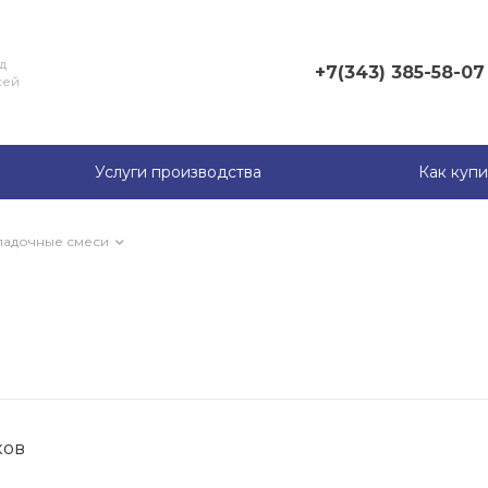
д
+7(343) 385-58-07
сей
+7(343) 385-58-07
г. Адрес, г.
Екатеринбург, ул.
Услуги производства
Как купи
Куйбышева, 44 А
Пн-чт с 8:30 до 17:30
Пт с 8:30 до 16:00
ладочные смеси
Обеденный перерыв с
12:00 до 12:45
Сб,вс – выходной.
market@kzps.ru,
sps@kzps.ru, info@kzps.ru
8 (34357) 4-22-74
г. Кировград,
Свердловская область,
г. Кировград, ул.
ков
Свердлова 72
пн-вс с 9:00 до 18:00