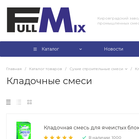
Кировградский заво
промышленных сме
Каталог
Новости
Главная
/
Каталог товаров
/
Сухие строительные смеси
/
К
Кладочные смеси
Кладочная смесь для ячеистых бло
В наличии: 1000